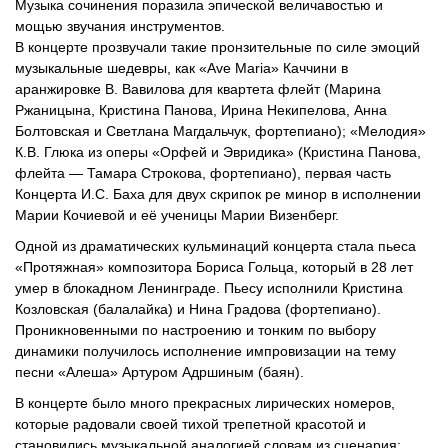
Музыка сочинения поразила эпической величавостью и
мощью звучания инструментов.
В концерте прозвучали такие пронзительные по силе эмоций
музыкальные шедевры, как «Ave Maria» Каччини в
аранжировке В. Вавилова для квартета флейт (Марина
Ржаницына, Кристина Панова, Ирина Некипелова, Анна
Болтовская и Светлана Магдальчук, фортепиано); «Мелодия»
К.В. Глюка из оперы «Орфей и Эвридика» (Кристина Панова,
флейта — Тамара Строкова, фортепиано), первая часть
Концерта И.С. Баха для двух скрипок ре минор в исполнении
Марии Кочиевой и её ученицы Марии Визенберг.
Одной из драматических кульминаций концерта стала пьеса
«Протяжная» композитора Бориса Гольца, который в 28 лет
умер в блокадном Ленинграде. Пьесу исполнили Кристина
Козловская (балалайка) и Нина Градова (фортепиано).
Проникновенными по настроению и тонким по выбору
динамики получилось исполнение импровизации на тему
песни «Алеша» Артуром Адршиным (баян).
В концерте было много прекрасных лирических номеров,
которые радовали своей тихой трепетной красотой и
становились музыкальной аналогией словам из сценария: