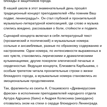
блокады и защитников города.
В нашей школе в этот знаменательный день прошёл
традиционный концерт преподавателей «Мы помним Ваш
подвиг, ленинградцы!». Он стал глубокой и пронзительной
музыкально-литературной композицией, где слово и музыка
слились воедино, рассказывая о боли, стойкости и подвиге.
Сценарий концерта включал в себя литературный текст
(прозаический и поэтический) и музыкальные номера:
сольные и ансамблевые, разные по образному содержанию и
настроениям. Одни номера, по интенсивности выраженных в
них чувств, становились лирическими и драматическими
кульминациями, другие покоряли элегической печалью и
сердечностью. Ведущая концерта, Елизавета Карбышева, с
особым трепетом читала пронзительные строки о жизни
блокадного города, а музыкальные номера становились их
эмоциональным продолжением.
Так, фрагменты из сюиты А. Сташевского «Древнерусские
фрески» в исполнении преподавателей народного отдела
Артура Адршина (баян) и Андрея Колесника (аккордеон)
отозвались эхом на стихи о сердце блокадного Ленинграда.