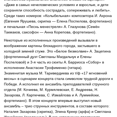
«Даже в самых нечеловеческих условиях и взрослые, и дети
сохраняли способность сострадать, сопереживать и любить».
Среди таких номеров: «Колыбельная» композитора И. Ахрона
(Евгения Ярушева, скрипка — Елена Поспелова, фортепиано)
и печальная «Песнь менестреля» А. Глазунова (Семён
Такмаков, саксофон — Анна Корепова, фортепиано).
Некоторые из исполненных произведений вызывали в
воображении картины блокадного города, застывшего в
холодной зимней стуже. Это «Белое безмолвие» А. Зацепина
(фортепинный дуэт Светланы Магдальчук и Елены
Поспеловой) и 3-я часть из сюиты А. Барриоса «Собор» в
исполнении Анастасии Трофименко (гитара).
Знаменитая музыка М. Таривердиева из т/ф «17 мгновений
весны» в сценарии концерта стала символом трудной дороги к
Победе. А исполнил ее ансамбль преподавателей струнного
отдела (М. Кочиева, М. Курмялевская, Е. Андреева, Н.
Захарова, Л. Карпечева, С. Измайлова и А. Луммейоки,
фортепиано). В этом концерте впервые выступил новый
ансамбль – трио струнных инструментов, в составе которого:
Наталия Захарова (скрипка), Элина Креер (арфа) и Светлана