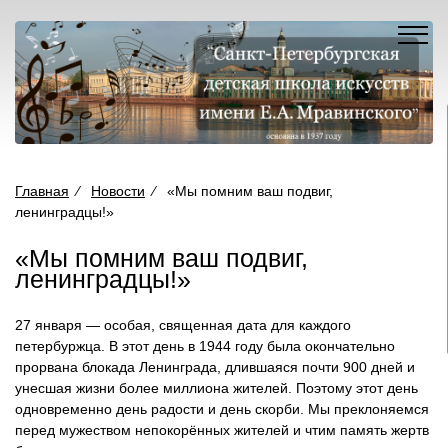
A
A
Вкл
Выкл
Изображения:
Размер шрифта:
A
Главная
⁄
Новости
⁄
«Мы помним ваш подвиг,
ленинградцы!»
«Мы помним ваш подвиг,
ленинградцы!»
27 января — особая, священная дата для каждого
петербуржца. В этот день в 1944 году была окончательно
прорвана блокада Ленинграда, длившаяся почти 900 дней и
унесшая жизни более миллиона жителей. Поэтому этот день
одновременно день радости и день скорби. Мы преклоняемся
перед мужеством непокорённых жителей и чтим память жертв